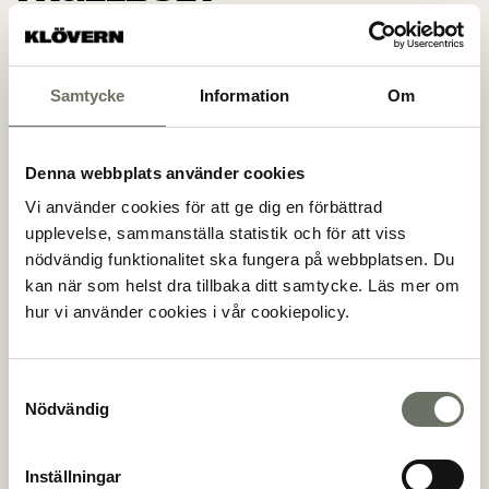
Lägenheter
Säljstartat
Försäljning pågår
Samtycke
Information
Om
Mälarhöjden, Stockholm
Denna webbplats använder cookies
BERGHUSEN
Vi använder cookies för att ge dig en förbättrad
Lägenheter
upplevelse, sammanställa statistik och för att viss
Säljstartat
nödvändig funktionalitet ska fungera på webbplatsen. Du
Försäljning pågår
kan när som helst dra tillbaka ditt samtycke. Läs mer om
hur vi använder cookies i vår cookiepolicy.
Järla, Stockholm
JÄRLA SILUETT
Samtyckesval
Nödvändig
Lägenheter
Säljstartat
Försäljning pågår
Inställningar