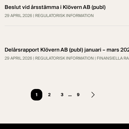
Beslut vid årsstämma i Klövern AB (publ)
29 APRIL 2026
| REGULATORISK INFORMATION
Delårsrapport Klövern AB (publ) januari – mars 20
29 APRIL 2026
| REGULATORISK INFORMATION
| FINANSIELLA R
__Page
Page
Page
Page
1
2
3
…
9