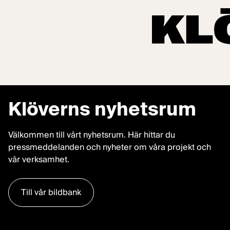
Hoppa till innehåll
Start
/
Om Klövern
/
Nyhetsrum
Klöverns nyhetsrum
Välkommen till vårt nyhetsrum. Här hittar du
pressmeddelanden och nyheter om våra projekt och
vår verksamhet.
Till vår bildbank