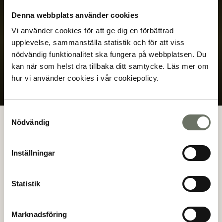
Ett tryggt bostadsköp med oss
Denna webbplats använder cookies
Vi vill att du ska känna dig trygg hela vägen hem.
Vi använder cookies för att ge dig en förbättrad
Därför finns vårt trygghetspaket som stöttar dig om
upplevelse, sammanställa statistik och för att viss
planerna ändras.
nödvändig funktionalitet ska fungera på webbplatsen. Du
kan när som helst dra tillbaka ditt samtycke. Läs mer om
Mer information
hur vi använder cookies i vår cookiepolicy.
Samtyckesval
Nödvändig
TIDSLINJE
Inställningar
Resan mot ditt nya hem
Statistik
Följ vår resa från idé till verklighet. Se var
i processen projektet befinner sig idag
Marknadsföring