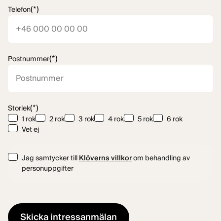
(*)
Telefon
(*)
Postnummer
(*)
Storlek
1 rok
2 rok
3 rok
4 rok
5 rok
6 rok
Vet ej
Consent
Jag samtycker till
Klöverns villkor
om behandling av
personuppgifter