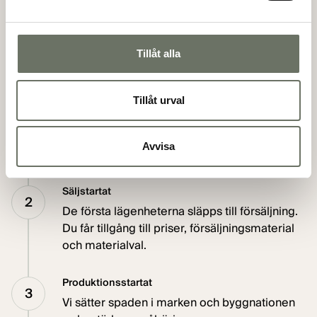
och hur vi närmar oss inflyttningsklara
hem.
Tillåt alla
Planeringsfas
Tillåt urval
1
Bostadsprojektet planeras utifrån dess
förutsättningar och läge. Allt för att skapa så
Avvisa
bra bostäder som möjligt.
Säljstartat
2
De första lägenheterna släpps till försäljning.
Du får tillgång till priser, försäljningsmaterial
och materialval.
Produktionsstartat
3
Vi sätter spaden i marken och byggnationen