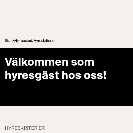
Hoppa till innehåll
Start
/
Hyr bostad
/
Hyreskriterier
Välkommen som
hyresgäst hos oss!
HYRESKRITERIER