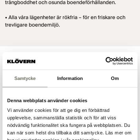
trångboddhet och osunda boendeförhållanden.
• Alla våra lägenheter är rökfria – för en friskare och
trevligare boendemiljö.
AVTALSPARTER
Samtycke
Information
Om
Vem kan stå på
hyreskontraktet?
Denna webbplats använder cookies
För att allt ska bli rätt från början är det viktigt att den
Vi använder cookies för att ge dig en förbättrad
eller de som står på kontraktet också är de som ansökt
upplevelse, sammanställa statistik och för att viss
om lägenheten.
nödvändig funktionalitet ska fungera på webbplatsen. Du
kan när som helst dra tillbaka ditt samtycke. Läs mer om
Endast den som ansökt om lägenheten får stå på