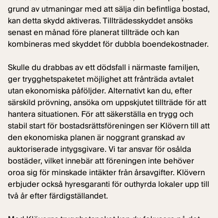
grund av utmaningar med att sälja din befintliga bostad,
kan detta skydd aktiveras. Tillträdesskyddet ansöks
senast en månad före planerat tillträde och kan
kombineras med skyddet för dubbla boendekostnader.
Skulle du drabbas av ett dödsfall i närmaste familjen,
ger trygghetspaketet möjlighet att frånträda avtalet
utan ekonomiska påföljder. Alternativt kan du, efter
särskild prövning, ansöka om uppskjutet tillträde för att
hantera situationen. För att säkerställa en trygg och
stabil start för bostadsrättsföreningen ser Klövern till att
den ekonomiska planen är noggrant granskad av
auktoriserade intygsgivare. Vi tar ansvar för osålda
bostäder, vilket innebär att föreningen inte behöver
oroa sig för minskade intäkter från årsavgifter. Klövern
erbjuder också hyresgaranti för outhyrda lokaler upp till
två år efter färdigställandet.