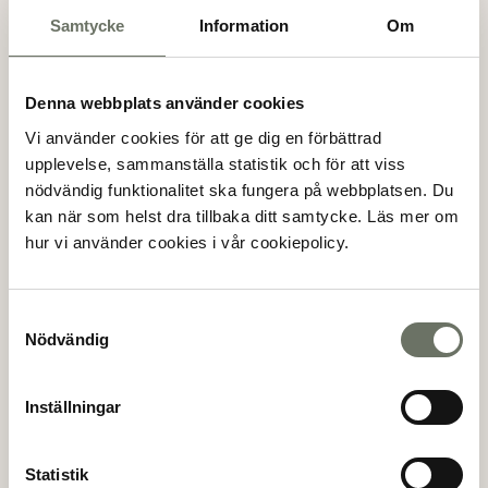
• En långsiktig underhållsplan på 50 år för att
Samtycke
Information
Om
säkerställa att föreningens fastigheter hålls i gott skick.
• Utbildning för den boendestyrelse som tar över
ansvaret, så att de känns sig rustade för uppgiften.
Denna webbplats använder cookies
• Ansvarsförsäkring för föreningens styrelse, vilket ger
Vi använder cookies för att ge dig en förbättrad
trygghet för styrelsemedlemmar.
upplevelse, sammanställa statistik och för att viss
nödvändig funktionalitet ska fungera på webbplatsen. Du
kan när som helst dra tillbaka ditt samtycke. Läs mer om
hur vi använder cookies i vår cookiepolicy.
Ekonomisk säkerhet för
Samtyckesval
oväntade situationer
Nödvändig
Vi förstår att livet ibland tar oväntade vändningar.
Inställningar
Klöverns trygghetspaket ger dig ekonomiskt skydd i
händelse av dödsfall inom den närmaste familjen. I ett
sådant fall har du möjlighet att frånträda avtalet utan
Statistik