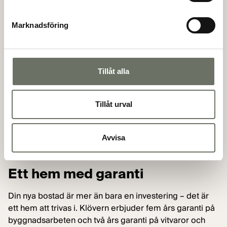
ekonomiska påföljder, eller att ansöka om uppskjutet
tillträde upp till tre månader efter särskild prövning.
Marknadsföring
• Skydd vid dödsfall i närmaste familjen, med möjlighet
att frånträda avtalet.
• Uppskjutet tillträde på upp till tre månader efter
Tillåt alla
särskild prövning.
• Skydd mot dubbla boendekostnader om du inte
lyckas sälja din nuvarande bostad.
Tillåt urval
Avvisa
Ett hem med garanti
Din nya bostad är mer än bara en investering – det är
ett hem att trivas i. Klövern erbjuder fem års garanti på
byggnadsarbeten och två års garanti på vitvaror och