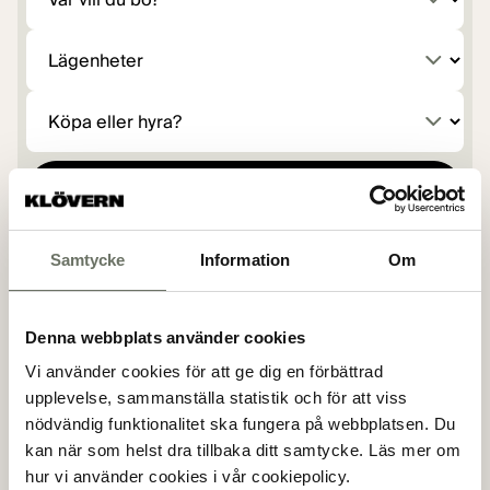
Hur vill du bo?
Köpa eller hyra?
Visa fastigheter
Samtycke
Information
Om
Visar 1 - 1 av totalt 1 projekt
Denna webbplats använder cookies
Spelhagen, Södermanland
Vi använder cookies för att ge dig en förbättrad
upplevelse, sammanställa statistik och för att viss
SPELHAGEN
nödvändig funktionalitet ska fungera på webbplatsen. Du
kan när som helst dra tillbaka ditt samtycke. Läs mer om
Lägenheter
hur vi använder cookies i vår cookiepolicy.
Planeringsfas