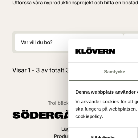
Utforska våra nyproduktionsprojekt och hitta en bostad
Plats
Hur vill
Visar 1 - 3 av totalt 3 projekt
Samtycke
Uthyrning pågår
Denna webbplats använder 
Vi använder cookies för att g
Trollbäcken, Stockholm
ska fungera på webbplatsen. 
SÖDERGÅRDEN
cookiepolicy.
Lägenheter
Samtyckesval
Produktionsstartat
Nödvändig