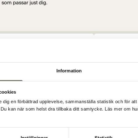
 som passar just dig.
 du bo?
Köpa eller hyra?
Information
Försäljning pågår
cookies
e dig en förbättrad upplevelse, sammanställa statistik och för att
Centrala Tyresö, Stockholm
Du kan när som helst dra tillbaka ditt samtycke. Läs mer om hur
BIRDIE
Lägenheter
Produktionsstartat
Inställningar
Statistik