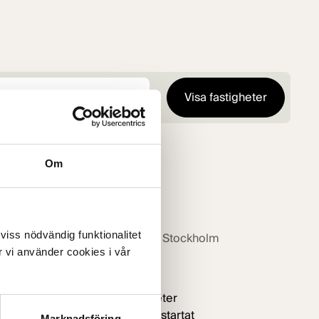
Visa fastigheter
Om
 viss nödvändig funktionalitet
Centrala Tyresö, Stockholm
 vi använder cookies i vår
PEG
Lägenheter
Produktionsstartat
Marknadsföring