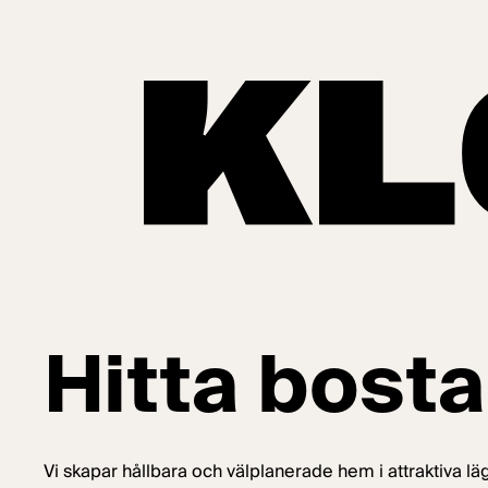
Hoppa till innehåll
Start
/
Bostäder
Hitta bost
Vi skapar hållbara och välplanerade hem i attraktiva lä