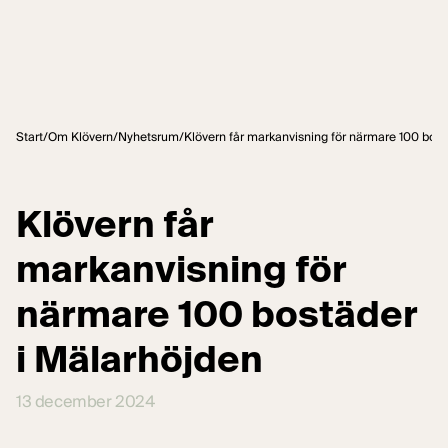
Hoppa till innehåll
Start
/
Om Klövern
/
Nyhetsrum
/
Klövern får markanvisning för närmare 100 bost
Klövern får
markanvisning för
närmare 100 bostäder
i Mälarhöjden
13 december 2024