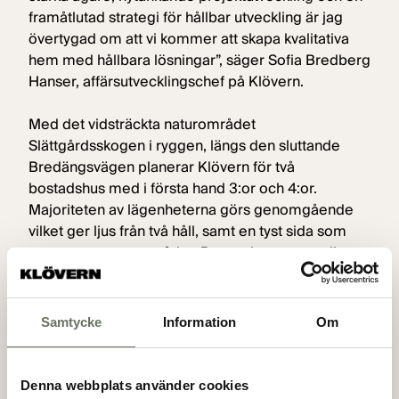
framåtlutad strategi för hållbar utveckling är jag
övertygad om att vi kommer att skapa kvalitativa
hem med hållbara lösningar”, säger Sofia Bredberg
Hanser, affärsutvecklingschef på Klövern.
Med det vidsträckta naturområdet
Slättgårdsskogen i ryggen, längs den sluttande
Bredängsvägen planerar Klövern för två
bostadshus med i första hand 3:or och 4:or.
Majoriteten av lägenheterna görs genomgående
vilket ger ljus från två håll, samt en tyst sida som
vetter mot naturområdet. Berget bevaras mellan
husen och omsorg tas för att få naturliga och väl
gestaltade möten mellan huskroppar och berg.
Bostäderna får samtidigt ett stadsnära läge med
Samtycke
Information
Om
cirka 20 minuter till T-centralen.
En viktig målsättning för Stockholm stad med detta
Denna webbplats använder cookies