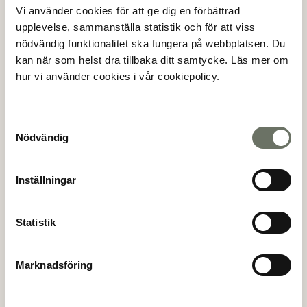
projekt är att stärka den sociala hållbarheten och
Vi använder cookies för att ge dig en förbättrad
tillföra området förbättrade stadskvaliteter.
upplevelse, sammanställa statistik och för att viss
Stadens målsättning ligger helt i linje med Klöverns
nödvändig funktionalitet ska fungera på webbplatsen. Du
långsiktiga hållbarhetsmål för social påverkan. I
kan när som helst dra tillbaka ditt samtycke. Läs mer om
projektet kommer Klövern att samverka med
hur vi använder cookies i vår cookiepolicy.
arbetsförmedlingen för att kunna erbjuda jobb i
kommande entreprenadavtal. Klövern har även
hörsammat stadens önskan om att bygga större
Samtyckesval
lägenheter som passar barnfamiljer.
Nödvändig
Projektet kommer att miljöcertifieras med
Inställningar
BREEAM Excellent, vilket garanterar högt ställda
krav på en genomtänkt slutprodukt, hög
energieffektivitet, materialeffektivitet och modern
Statistik
teknik som skapar god klimatnytta.
”Markanvisningen stärker Klöverns
Marknadsföring
byggrättsportfölj i Stockholmsområdet ytterligare.
Vi ser fram emot samarbetet med Stockholm stad