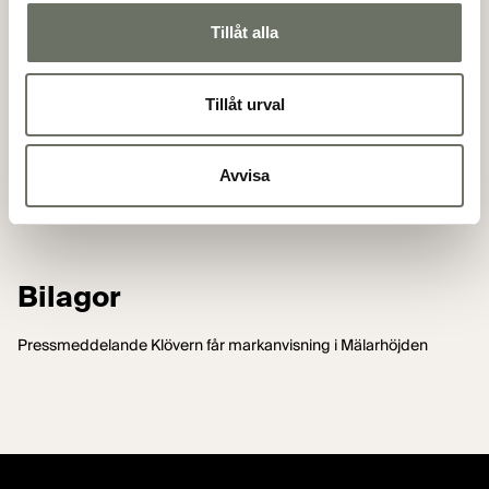
där vi gemensamt skapar förutsättningar för att
Tillåt alla
bygga hållbara bostäder för framtiden”, säger Sofia
Bredberg Hanser.
Tillåt urval
Avvisa
Bilagor
Pressmeddelande Klövern får markanvisning i Mälarhöjden