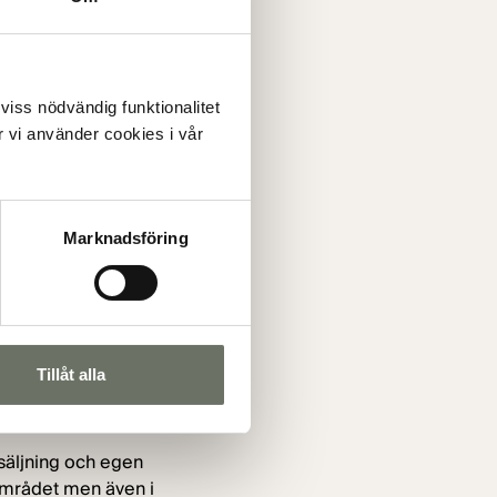
 intresset för emissionen
och klimatmål. För
m bostadssegmentet.
 viss nödvändig funktionalitet
ingarna för vår
 vi använder cookies i vår
rknaden som bekräftar
erige”, säger Patrick
Marknadsföring
saktionen. Walthon
legal rådgivare till joint
Tillåt alla
rsäljning och egen
sområdet men även i