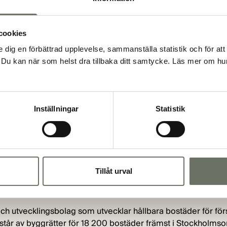
amgångsrikt ha emitterat vår första gröna obligation. Det stora
ns förtroende för vår strategi och våra högt ställda tillväxt- 
cookies
en möjlighet att vara med och finansiera gröna projekt ino
e dig en förbättrad upplevelse, sammanställa statistik och för att
ioner breddar vi vår finansieringsbas och stärker förutsättn
Du kan när som helst dra tillbaka ditt samtycke. Läs mer om hur
äger Rickard Langerfors, vd i Klövern.
glada över det stora institutionella intresset från kapitalma
osition som en ledande bostadsutvecklare och förvaltare i Sv
Inställningar
Statistik
 ansvarig för strukturaffärer i Sverige, Nrep.
erige och Nordea Bank Abp har agerat joint bookrunners i tran
l rådgivare till Bolaget och Mannheimer Swartling har agerat 
Tillåt urval
och utvecklingsbolag som utvecklar hållbara bostäder för fö
består av byggrätter för 18 200 bostäder främst i Stockholm