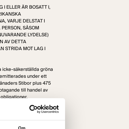
 I ELLER ÄR BOSATT I,
RIKANSKA
, VARJE DELSTAT I
. PERSON, SÅSOM
S NUVARANDE LYDELSE)
N AV DETTA
 STRIDA MOT LAG I
a icke-säkerställda gröna
 emitterades under ett
ånaders Stibor plus 475
ptagande till handel av
obligationer.
d Klöverns gröna
ering av gröna och
Om