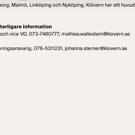
org, Malmö, Linköping och Nyköping. Klövern har sitt huvud
terligare information
 och vice VD, 073-7480777,
mathias.wallestam@klovern.se
eringsansvarig, 076-5311231, johanna.sterner@klovern.se