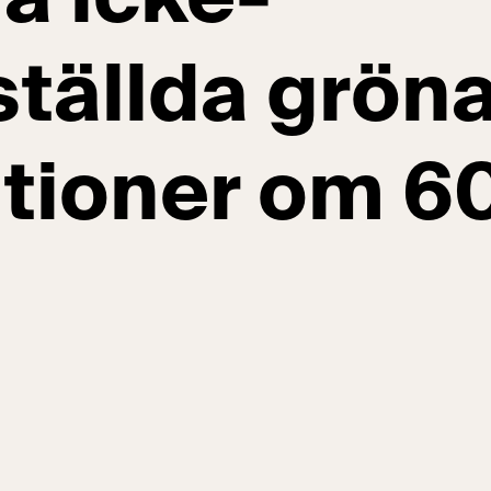
ställda grön
ationer om 6