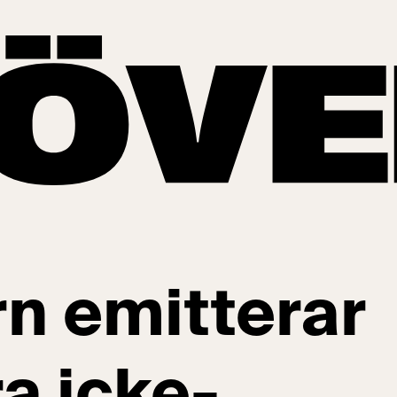
da gröna obligationer om 600 MSEK
n emitterar
a icke-