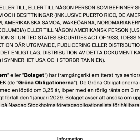
 ELLER TILL, ELLER TILL NÅGON PERSON SOM BEFINNER SIG
M OCH BESITTNINGAR (INKLUSIVE PUERTO RICO, DE AME
, AMERIKANSKA SAMOA, WAKEÖARNA, NORDMARIANERNA
COLUMBIA) ELLER TILL NÅGON AMERIKANSK PERSON (U.S
ION S I UNITED STATES SECURITIES ACT OF 1933, I DES
TION DÄR UTGIVANDE, PUBLICERING ELLER DISTRIBUTIO
ET ENLIGT LAG. DISTRIBUTION AV DETTA DOKUMENT KAN
 (I SYNNERHET USA OCH STORBRITANNIEN).
ern
” eller ”
Bolaget
”) har framgångsrikt emitterat nya senior
EK (de ”
Gröna Obligationerna
”). De Gröna Obligationerna
d en löptid om 3,25 år, löper med en rörlig ränta om 3 m
gt förfall den 1 januari 2029. Bolaget avser att ansöka om up
på Nasdaq Stockholms företagsobligationslista för hållbara 
de Gröna Obligationerna kommer att användas i enlighet me
na Ramverket
”), vilket innebär finansiering eller refinansi
r samt investeringar i energieffektivisering.
Information