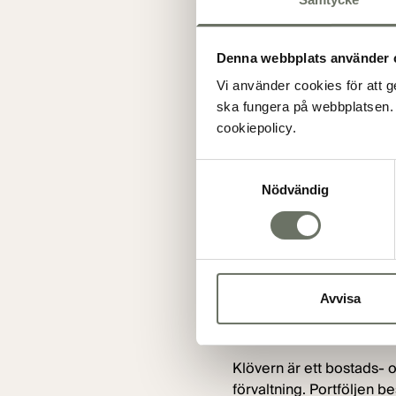
"Vi är stolta över att fr
är ett kvitto på marknade
Denna webbplats använder 
investerare innebär det 
Vi använder cookies för att g
Genom våra gröna obligat
ska fungera på webbplatsen. 
pågående tillväxtresa”, s
cookiepolicy.
”Vi är som största ägare 
Samtyckesval
bolagets potential och p
Nödvändig
Lilius, Vice President och
SB1 Markets, filial i Sv
Advokater har agerat lega
bookrunners.
Avvisa
Om Klövern AB (publ)
Klövern är ett bostads- 
förvaltning. Portföljen 