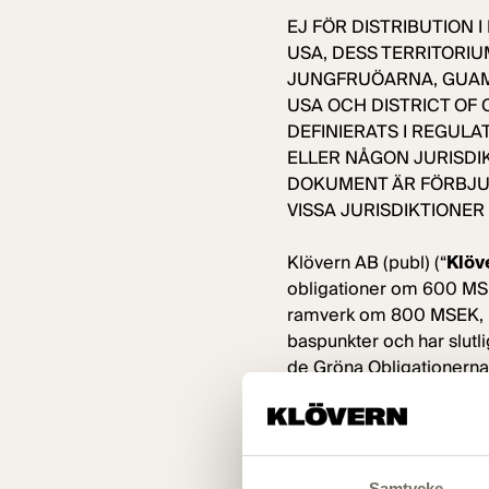
EJ FÖR DISTRIBUTION I
USA, DESS TERRITORIU
JUNGFRUÖARNA, GUAM
USA OCH DISTRICT OF 
DEFINIERATS I REGULAT
ELLER NÅGON JURISDIK
DOKUMENT ÄR FÖRBJUD
VISSA JURISDIKTIONER
Klövern AB (publ) (“
Klöv
obligationer om 600 MS
ramverk om 800 MSEK, me
baspunkter och har slutli
de Gröna Obligationerna 
Emissionslikviden från 
finansiella ramverk (”
Grö
energieffektiva byggnade
Samtycke