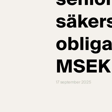
säker
oblig
MSEK
17 september 2025