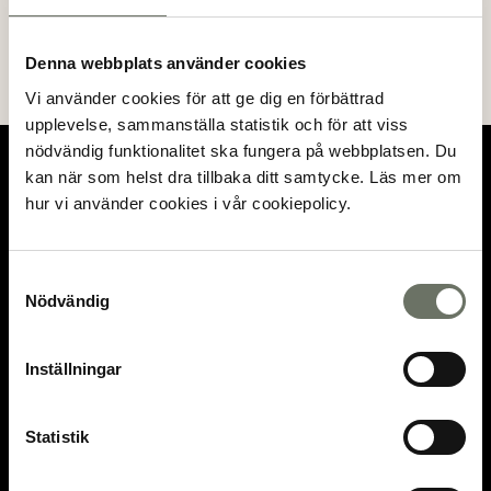
KLACKEN
Denna webbplats använder cookies
Lägenheter
Vi använder cookies för att ge dig en förbättrad
Produktionsstartat
upplevelse, sammanställa statistik och för att viss
nödvändig funktionalitet ska fungera på webbplatsen. Du
kan när som helst dra tillbaka ditt samtycke. Läs mer om
hur vi använder cookies i vår cookiepolicy.
Samtyckesval
OM KLÖVERN
Nödvändig
Vilka vi är
Hållbar utveckling
Nyhetsrum
Karriär
Inställningar
Statistik
BOLAGSINFORMATION