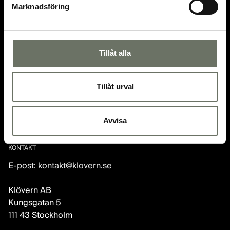
Investerare
Bolagsstyrning
Marknadsföring
Integritetspolicy
Visselblåsning
Tillåt alla
BOSTÄDER
Köp bostad
Hyr bostad
Tillåt urval
Lediga lokaler
För dig som hyresgäst
Avvisa
KONTAKT
E-post:
kontakt@klovern.se
Klövern AB
Kungsgatan 5
111 43 Stockholm