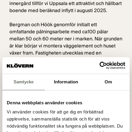
innergård tillför vi Uppsala ett attraktivt och hållbart
boende med beräknad inflytt i augusti 2025.
Bergman och Höök genomför initialt ett
omfattande pålningsarbete med ca100 pålar
mellan 50 och 60 meter ner i marken. När grunden
är klar börjar vi montera väggelement och huset
växer fram. Fastigheten utvecklas med en
huskropp fördelat på en lägre lamelldel samt en
högre del. Eddahuset består av ett- och
tvårumslägenheter och samtliga lägenheter förses
med balkonger och nås med loftgång.
Samtycke
Information
Om
Eddahuset har som mål att nå Miljöbyggnad Silver.
Denna webbplats använder cookies
Projektet ligger på Eddagatan precis öster om
Vi använder cookies för att ge dig en förbättrad
Fyrisån med gångavstånd till Uppsala centrum,
upplevelse, sammanställa statistik och för att viss
Akademiska Sjukhuset och Uppsala universitet
nödvändig funktionalitet ska fungera på webbplatsen. Du
samt med goda pendlingsmöjligheter till