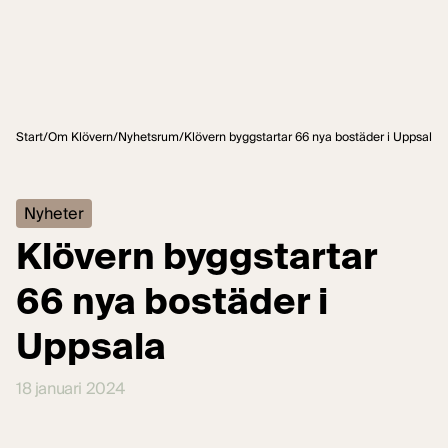
Hoppa till innehåll
Start
/
Om Klövern
/
Nyhetsrum
/
Klövern byggstartar 66 nya bostäder i Uppsala
Nyheter
Klövern byggstartar
66 nya bostäder i
Uppsala
18 januari 2024