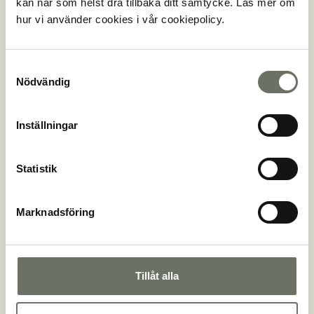
kan när som helst dra tillbaka ditt samtycke. Läs mer om
Stockholm och Arlanda via E4an eller tåg.​
hur vi använder cookies i vår cookiepolicy.
Samtyckesval
Nödvändig
Inställningar
Statistik
Marknadsföring
Tillåt alla