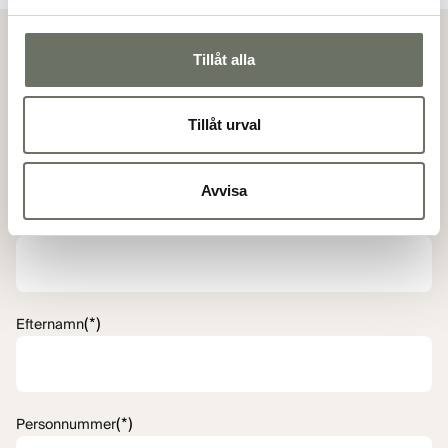
Visa alla bilder
Tillåt alla
Köpanmälan
Tillåt urval
Genom att göra en köpanmälan så anmäler du ditt
intresse för en specifik lägenhet. Mäklaren kommer
sedan att kontakta dig för vidare information.
Avvisa
(*)
Förnamn
(*)
Efternamn
(*)
Personnummer