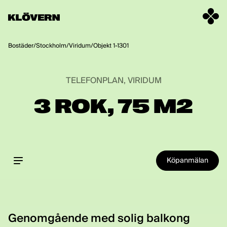
Hoppa till innehåll
Bostäder
/
Stockholm
/
Viridum
/
Objekt 1-1301
TELEFONPLAN, VIRIDUM
3 ROK, 75 M2
Köpanmälan
Genomgående med solig balkong