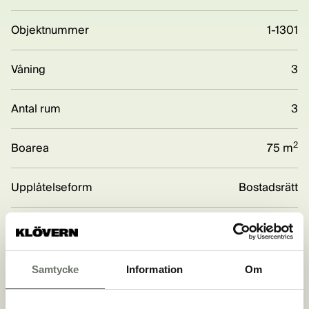
Objektnummer
1-1301
Våning
3
Antal rum
3
2
Boarea
75 m
Upplåtelseform
Bostadsrätt
Boendeform
Flerbostadshus
Balkong
Ja
Samtycke
Information
Om
Hiss
Ja