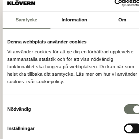
Två stilspår
Varsin tolkning av samma grundkänsla ges genom två
Samtycke
Information
Om
stilinriktningar.
Ljus:
En varm och inbjudande originalstil som präglas
Denna webbplats använder cookies
av mjuka naturtoner. Färgpaletten förmedlar lugn,
Vi använder cookies för att ge dig en förbättrad upplevelse,
harmoni och ett behagligt flöde, där varje nyans
sammanställa statistik och för att viss nödvändig
samspelar för att skapa en stillsam och rofylld atmosfär.
funktionalitet ska fungera på webbplatsen. Du kan när som
helst dra tillbaka ditt samtycke. Läs mer om hur vi använder
Retro
: En lekfull retroflört som väcker nyfikenhet med
cookies i vår cookiepolicy.
sina färgstarka och energifyllda inslag. Här möts
mönster, former och kulörer i en livfull hyllning till
svunna epoker, där uttrycket blir både charmigt och
Samtyckesval
karaktärsfullt.
Nödvändig
Läs mer i vår broschyr
Inställningar