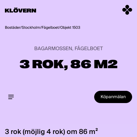
Hoppa till innehåll
Bostäder
/
Stockholm
/
Fågelboet
/
Objekt 1503
BAGARMOSSEN, FÅGELBOET
3 ROK, 86 M2
Köpanmälan
3 rok (möjlig 4 rok) om 86 m²