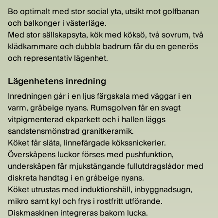
Bo optimalt med stor social yta, utsikt mot golfbanan
och balkonger i västerläge.
Med stor sällskapsyta, kök med köksö, två sovrum, två
klädkammare och dubbla badrum får du en generös
och representativ lägenhet.
Lägenhetens inredning
Inredningen går i en ljus färgskala med väggar i en
varm, gråbeige nyans. Rumsgolven får en svagt
vitpigmenterad ekparkett och i hallen läggs
sandstensmönstrad granitkeramik.
Köket får släta, linnefärgade kökssnickerier.
Överskåpens luckor förses med pushfunktion,
underskåpen får mjukstängande fullutdragslådor med
diskreta handtag i en gråbeige nyans.
Köket utrustas med induktionshäll, inbyggnadsugn,
mikro samt kyl och frys i rostfritt utförande.
Diskmaskinen integreras bakom lucka.