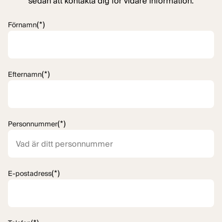
sedan att kontakta dig för vidare information.
(*)
Förnamn
(*)
Efternamn
(*)
Personnummer
(*)
E-postadress