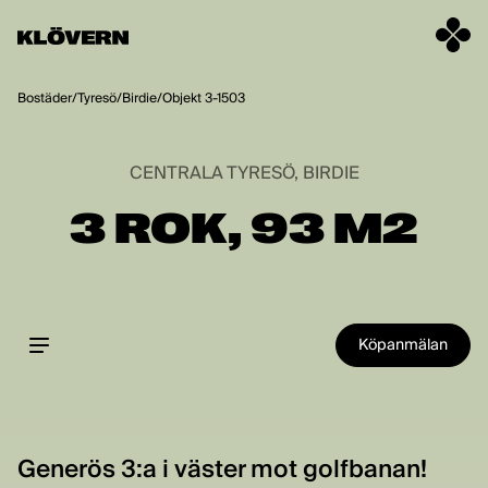
Hoppa till innehåll
Bostäder
/
Tyresö
/
Birdie
/
Objekt 3-1503
CENTRALA TYRESÖ, BIRDIE
3 ROK, 93 M2
Köpanmälan
Generös 3:a i väster mot golfbanan!