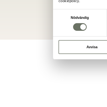
cookiepolicy.
Samtyckesval
Nödvändig
Avvisa