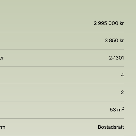
2 995 000 kr
3 850 kr
er
2-1301
4
2
2
53 m
orm
Bostadsrätt