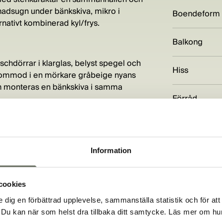
gnadsugn under bänkskiva, mikro i
Boendeform
rnativt kombinerad kyl/frys.
Balkong
hdörrar i klarglas, belyst spegel och
Hiss
llskommod i en mörkare gråbeige nyans
n monteras en bänkskiva i samma
Förråd
e gemensamma gårdarna blir fint
Miljömärknin
Information
Adress
cookies
e dig en förbättrad upplevelse, sammanställa statistik och för att
Dokument
Du kan när som helst dra tillbaka ditt samtycke. Läs mer om hur