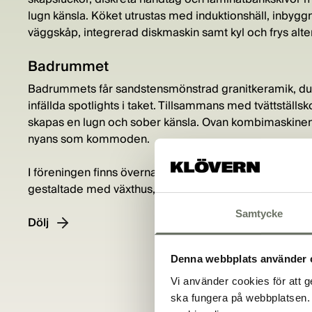
lugn känsla. Köket utrustas med induktionshäll, inbyg
väggskåp, integrerad diskmaskin samt kyl och frys alte
Badrummet
Badrummets får sandstensmönstrad granitkeramik, dusc
infällda spotlights i taket. Tillsammans med tvättstä
skapas en lugn och sober känsla. Ovan kombimaskine
nyans som kommoden.
I föreningen finns övernattningsrum för gäster och d
gestaltade med växthus, pergola och lekutrustning.
Samtycke
Dölj
Denna webbplats använder 
Vi använder cookies för att g
ska fungera på webbplatsen. 