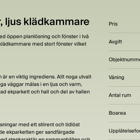
, ljus klädkammare
Pris
d öppen planlösning och fönster i två
Avgift
 klädkammare med stort fönster vilket
Objektnumm
 är en viktig ingrediens. Allt noga utvalt
Våning
liga väggar målas i en ljus och varm,
d ekparkett och hall och del av hallen
Antal rum
Boarea
ningar med ett stilrent och tidlöst
Upplåtelsef
de ekparketten ger sandfärgade
 med stenkaraktär en sammanhållen och