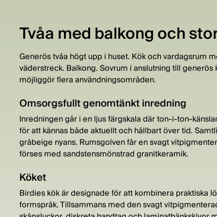
Tvåa med balkong och stor
Generös tvåa högt upp i huset. Kök och vardagsrum me
väderstreck. Balkong. Sovrum i anslutning till generös
möjliggör flera användningsområden.
Omsorgsfullt genomtänkt inredning
Inredningen går i en ljus färgskala där ton-i-ton-känslan
för att kännas både aktuellt och hållbart över tid. Samt
gråbeige nyans. Rumsgolven får en svagt vitpigmentera
förses med sandstensmönstrad granitkeramik.
Köket
Birdies kök är designade för att kombinera praktiska lös
formspråk. Tillsammans med den svagt vitpigmentera
skåpsluckor, diskreta handtag och laminatbänkskivor