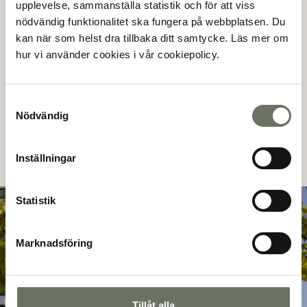
gångavstånd
upplevelse, sammanställa statistik och för att viss
nödvändig funktionalitet ska fungera på webbplatsen. Du
kan när som helst dra tillbaka ditt samtycke. Läs mer om
En knapp kilometer från Birdie finns Tyresö Centrum
hur vi använder cookies i vår cookiepolicy.
med ett brett utbud av butiker, restauranger, caféer och
allmän service. I närområdet finns även ett flertal skolor
och förskolor samt stort antal sport och fritidsaktiviteter.
Samtyckesval
Ett flertal busslinjer trafikerar området. Att resa till
Nödvändig
Gullmarsplan tar ca 15 minuter. Under rusningstrafik
och nattrafik går bussar även till centrala Stockholm.
Inställningar
Statistik
Marknadsföring
Tillåt alla