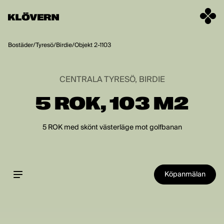
Hoppa till innehåll
Bostäder
/
Tyresö
/
Birdie
/
Objekt 2-1103
CENTRALA TYRESÖ, BIRDIE
5 ROK, 103 M2
5 ROK med skönt västerläge mot golfbanan
Köpanmälan