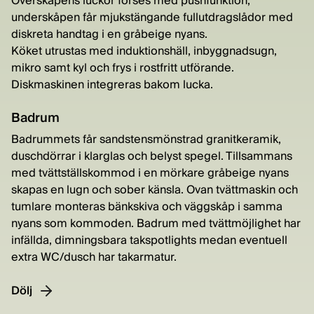
Överskåpens luckor förses med pushfunktion,
underskåpen får mjukstängande fullutdragslådor med
diskreta handtag i en gråbeige nyans.
Köket utrustas med induktionshäll, inbyggnadsugn,
mikro samt kyl och frys i rostfritt utförande.
Diskmaskinen integreras bakom lucka.
Badrum
Badrummets får sandstensmönstrad granitkeramik,
duschdörrar i klarglas och belyst spegel. Tillsammans
med tvättställskommod i en mörkare gråbeige nyans
skapas en lugn och sober känsla. Ovan tvättmaskin och
tumlare monteras bänkskiva och väggskåp i samma
nyans som kommoden. Badrum med tvättmöjlighet har
infällda, dimningsbara takspotlights medan eventuell
extra WC/dusch har takarmatur.
Dölj