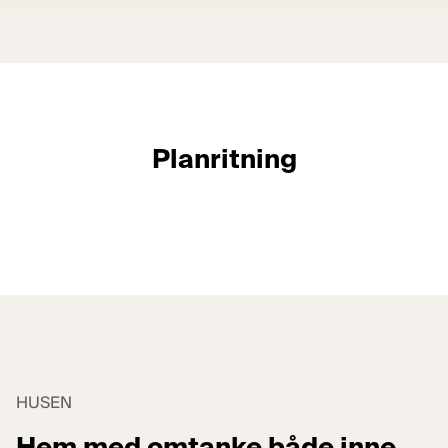
Planritning
Visa alla bilder
HUSEN
Hem med omtanke både inne