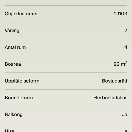
Objektnummer
1-1103
Våning
2
Antal rum
4
2
Boarea
92 m
Upplåtelseform
Bostadsrätt
Boendeform
Flerbostadshus
Balkong
Ja
Hiss
Ja