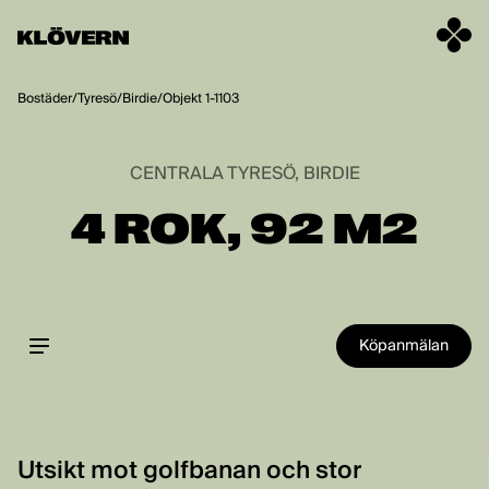
Hoppa till innehåll
Bostäder
/
Tyresö
/
Birdie
/
Objekt 1-1103
CENTRALA TYRESÖ, BIRDIE
4 ROK, 92 M2
Köpanmälan
Utsikt mot golfbanan och stor