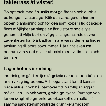
takterrass åt väster!
Bo optimalt med fin utsikt mot golfbanan och dubbla
balkonger i västerläge. Kök och vardagsrum har en
öppen planlösning och för den som köper i tidigt skede
finns möjlighet att skapa en ännu större social yta
genom att välja bort en vägg till angränsande sovrum.
Lägenheten har två klädkammare varav den ena ligger i
anslutning till stora sovrummet. Här finns även två
badrum varav det ena är utrustat med tvättmaskin och
tumlare.
Lägenhetens inredning
Inredningen går i en ljus färgskala där ton-i-ton-känslan
är en viktig ingrediens. Allt noga utvalt för att kännas
både aktuellt och hållbart över tid. Samtliga väggar
målas i en ljus och varm, gråbeige nyans. Rumsgolven
får en svagt vitpigmenterad ekparkett och hallen får
samma sandstensmönstrade granitkeramik som