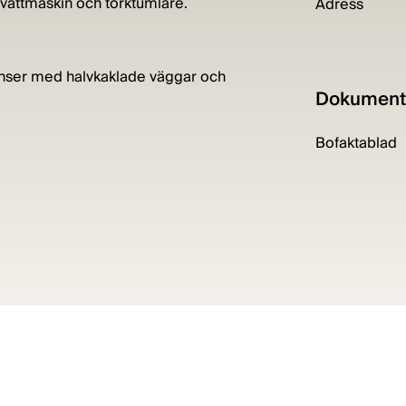
vättmaskin och torktumlare.
Adress
yanser med halvkaklade väggar och
Dokument
Bofaktablad