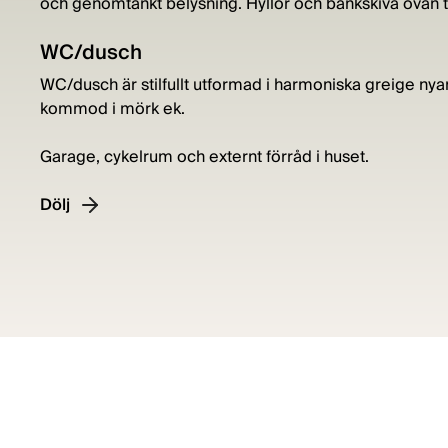
och genomtänkt belysning. Hyllor och bänkskiva ovan t
WC/dusch
WC/dusch är stilfullt utformad i harmoniska greige n
kommod i mörk ek.
Garage, cykelrum och externt förråd i huset.
Dölj