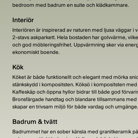
bedroom med badrum en suite och klädkammare.
Interiör
Interiören är inspirerad av naturen med ljusa väggar i
2-stavs askparkett. Hela bostaden har golvvärme, vilket 
och god möbleringsfrihet. Uppvärmning sker via energi
ekonomiskt boende.
Kök
Köket är både funktionellt och elegant med mörka snic
stänkskydd i kompositsten. Köksö i kompositsten med s
Kaffeskåp och öppna hyllor bidrar till både god förvari
Bronsfärgade handtag och blandare tillsammans med i
skapar en trivsam miljö för både vardag och umgänge
Badrum & tvätt
Badrummet har en sober känsla med granitkeramik på