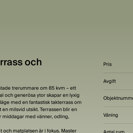
errass och
Pris
Avgift
ostade trerummare om 85 kvm – ett
l och generösa ytor skapar en lyxig
Objektnumm
 läge med en fantastisk takterrass om
en milsvid utsikt. Terrassen blir en
Våning
ör middagar med vänner, odling,
et och matplatsen är i fokus. Master
Antal rum