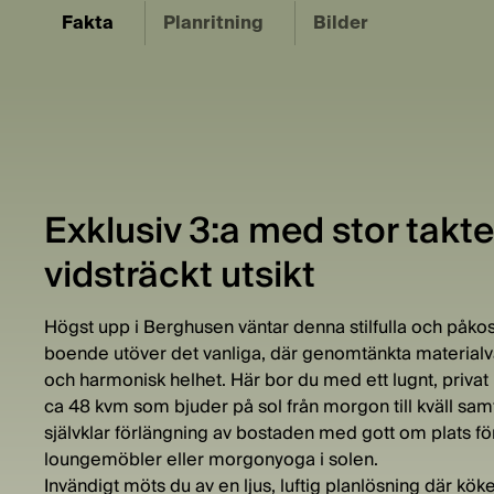
Fakta
Planritning
Bilder
Exklusiv 3:a med stor takt
vidsträckt utsikt
Högst upp i Berghusen väntar denna stilfulla och påk
boende utöver det vanliga, där genomtänkta materialva
och harmonisk helhet. Här bor du med ett lugnt, privat
ca 48 kvm som bjuder på sol från morgon till kväll samt 
självklar förlängning av bostaden med gott om plats f
loungemöbler eller morgonyoga i solen.
Invändigt möts du av en ljus, luftig planlösning där kök