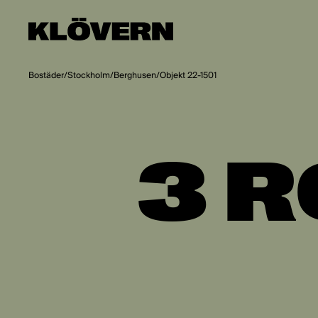
Hoppa till innehåll
Bostäder
/
Stockholm
/
Berghusen
/
Objekt 22-1501
3 R