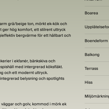
Boarea
 varm grå/beige ton, mörkt ek-kök och
Upplåtelsef
ger hög komfort, ett stilrent uttryck
effektiv bergvärme för ett hållbart och
Boendeform
Balkong
kerier i ekfanér, bänkskiva och
pishäll med intergrerad köksfläkt.
Terrass
ng och ett modernt uttryck.
ntegrerad belysning och spotlights
Hiss
.
Miljömärknin
 väggar och golv, kommod i mörk ek