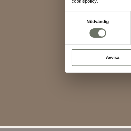
cookiepolicy.
Samtyckesval
Nödvändig
Avvisa