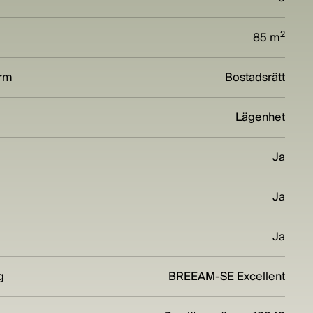
2
85 m
orm
Bostadsrätt
Lägenhet
Ja
Ja
Ja
g
BREEAM-SE Excellent