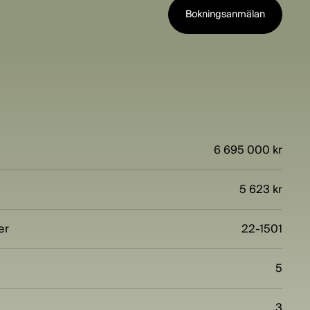
Bokningsanmälan
6 695 000 kr
5 623 kr
er
22-1501
5
3