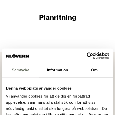
Planritning
Visa alla bilder
Samtycke
Information
Om
Bokningsanmälan
Genom att göra en bokningsanmälan så anmäler du ditt
Denna webbplats använder cookies
intresse för en specifik lägenhet. Mäklaren kommer
Vi använder cookies för att ge dig en förbättrad
sedan att kontakta dig för vidare information.
upplevelse, sammanställa statistik och för att viss
nödvändig funktionalitet ska fungera på webbplatsen. Du
(*)
Förnamn
kan när som helst dra tillbaka ditt samtycke. Läs mer om