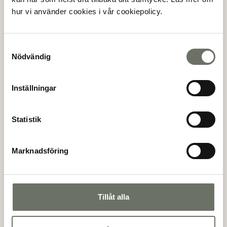
hur vi använder cookies i vår cookiepolicy.
(*)
Efternamn
Samtyckesval
Nödvändig
Inställningar
(*)
Personnummer
Statistik
(*)
E-postadress
Marknadsföring
(*)
Telefon
Tillåt alla