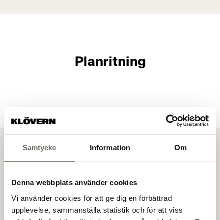
Planritning
Visa alla bilder
Samtycke
Information
Om
Bokningsanmälan
Denna webbplats använder cookies
Genom att göra en bokningsanmälan så anmäler du ditt
Vi använder cookies för att ge dig en förbättrad
intresse för en specifik lägenhet. Mäklaren kommer
upplevelse, sammanställa statistik och för att viss
sedan att kontakta dig för vidare information.