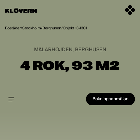
Hoppa till innehåll
Bostäder
/
Stockholm
/
Berghusen
/
Objekt 13-1301
MÄLARHÖJDEN, BERGHUSEN
4 ROK, 93 M2
Bokningsanmälan