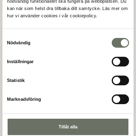
nödvändig funktionalitet ska fungera på webbplatsen. Du
kan när som helst dra tillbaka ditt samtycke. Läs mer om
(*)
Förnamn
hur vi använder cookies i vår cookiepolicy.
Samtyckesval
Nödvändig
(*)
Efternamn
Inställningar
(*)
Personnummer
Statistik
Marknadsföring
(*)
E-postadress
Tillåt alla
(*)
Telefon