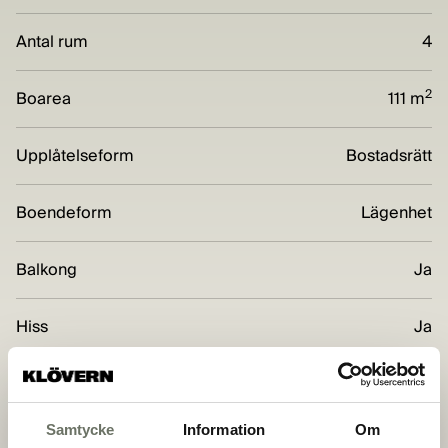
Antal rum
4
2
Boarea
111 m
Upplåtelseform
Bostadsrätt
Boendeform
Lägenhet
Balkong
Ja
Hiss
Ja
Förråd
Ja
Samtycke
Information
Om
Miljömärkning
BREEAM-SE Excellent