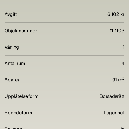
Avgift
6 102 kr
Objektnummer
11-1103
Våning
1
Antal rum
4
2
Boarea
91 m
Upplåtelseform
Bostadsrätt
Boendeform
Lägenhet