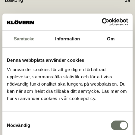
Balkong
Ja
Uteplats
Ja
Hiss
Ja
Samtycke
Information
Om
Förråd
Ja
Denna webbplats använder cookies
Miljömärkning
BREEAM-SE Excellent
Vi använder cookies för att ge dig en förbättrad
upplevelse, sammanställa statistik och för att viss
nödvändig funktionalitet ska fungera på webbplatsen. Du
Adress
Bredängsvägen, 12942
kan när som helst dra tillbaka ditt samtycke. Läs mer om
Stockholm
hur vi använder cookies i vår cookiepolicy.
Dokument
Samtyckesval
Nödvändig
Bofaktablad