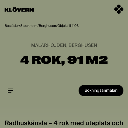
Hoppa till innehåll
Bostäder
/
Stockholm
/
Berghusen
/
Objekt 11-1103
MÄLARHÖJDEN, BERGHUSEN
4 ROK, 91 M2
Bokningsanmälan
Radhuskänsla – 4 rok med uteplats och