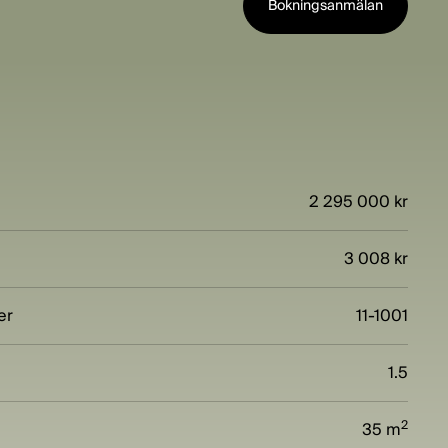
Bokningsanmälan
2 295 000 kr
3 008 kr
er
11-1001
1.5
2
35 m