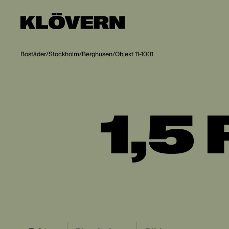
Hoppa till innehåll
Bostäder
/
Stockholm
/
Berghusen
/
Objekt 11-1001
1,5