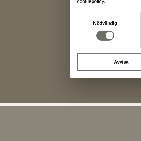
cookiepolicy.
Samtyckesval
Nödvändig
Avvisa