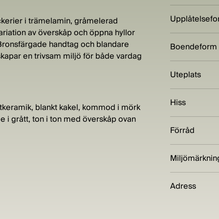
Upplåtelsef
ckerier i trämelamin, gråmelerad
variation av överskåp och öppna hyllor
. Bronsfärgade handtag och blandare
Boendeform
kapar en trivsam miljö för både vardag
Uteplats
Hiss
keramik, blankt kakel, kommod i mörk
 i grått, ton i ton med överskåp ovan
Förråd
Miljömärknin
Adress