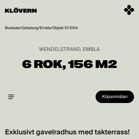
Hoppa till innehåll
Bostäder
/
Göteborg
/
Embla
/
Objekt 51-1004
WENDELSTRAND, EMBLA
6 ROK, 156 M2
Köpanmälan
Exklusivt gavelradhus med takterrass!