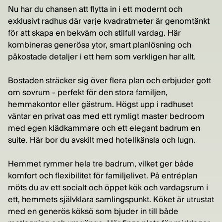
Nu har du chansen att flytta in i ett modernt och
exklusivt radhus där varje kvadratmeter är genomtänkt
för att skapa en bekväm och stilfull vardag. Här
kombineras generösa ytor, smart planlösning och
påkostade detaljer i ett hem som verkligen har allt.
Bostaden sträcker sig över flera plan och erbjuder gott
om sovrum - perfekt för den stora familjen,
hemmakontor eller gästrum. Högst upp i radhuset
väntar en privat oas med ett rymligt master bedroom
med egen klädkammare och ett elegant badrum en
suite. Här bor du avskilt med hotellkänsla och lugn.
Hemmet rymmer hela tre badrum, vilket ger både
komfort och flexibilitet för familjelivet. På entréplan
möts du av ett socialt och öppet kök och vardagsrum i
ett, hemmets självklara samlingspunkt. Köket är utrustat
med en generös köksö som bjuder in till både