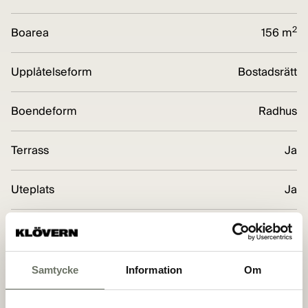
2
Boarea
156 m
Upplåtelseform
Bostadsrätt
Boendeform
Radhus
Terrass
Ja
Uteplats
Ja
Förråd
Ja
Miljömärkning
BREEAM-SE Excellent
Samtycke
Information
Om
Adress
Bladvassgatan, 435 33