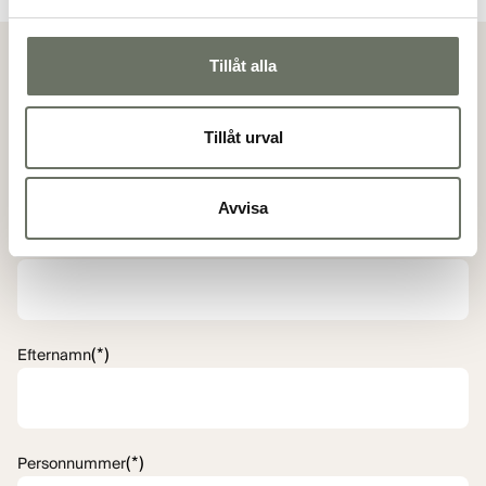
Visa alla bilder
Tillåt alla
Anmäl intresse för lägenhet
Tillåt urval
Genom att anmäla ditt intresse får du löpande
information om våra bostäder i projektet.
Avvisa
(*)
Förnamn
(*)
Efternamn
(*)
Personnummer