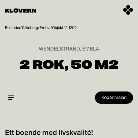
Hoppa till innehåll
Bostäder
/
Göteborg
/
Embla
/
Objekt 12-1202
WENDELSTRAND, EMBLA
2 ROK, 50 M2
Köpanmälan
Ett boende med livskvalité!