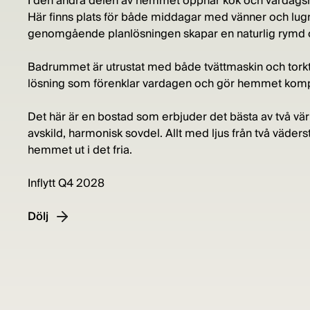
I den andra delen av hemmet öppnar kök och vardag
Här finns plats för både middagar med vänner och lug
genomgående planlösningen skapar en naturlig rymd o
Badrummet är utrustat med både tvättmaskin och tork
lösning som förenklar vardagen och gör hemmet komp
Det här är en bostad som erbjuder det bästa av två värl
avskild, harmonisk sovdel. Allt med ljus från två väde
hemmet ut i det fria.
Inflytt Q4 2028
Dölj