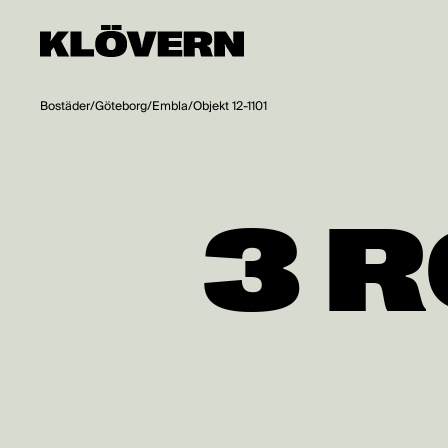
Hoppa till innehåll
Bostäder
/
Göteborg
/
Embla
/
Objekt 12-1101
3 R