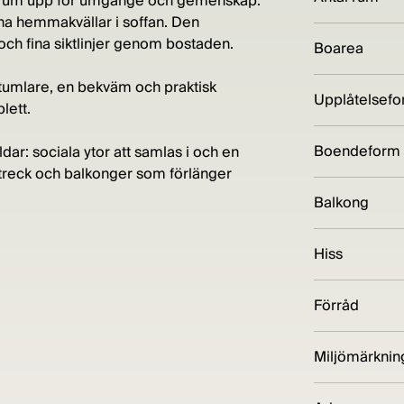
srum upp för umgänge och gemenskap.
na hemmakvällar i soffan. Den
ch fina siktlinjer genom bostaden.
Boarea
tumlare, en bekväm och praktisk
Upplåtelsef
lett.
Boendeform
dar: sociala ytor att samlas i och en
rstreck och balkonger som förlänger
Balkong
Hiss
Förråd
Miljömärknin