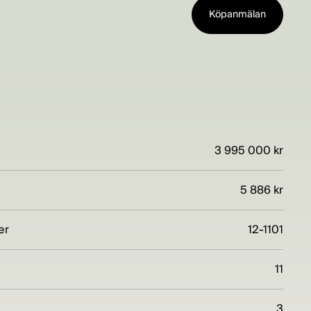
Köpanmälan
3 995 000 kr
5 886 kr
er
12-1101
11
3