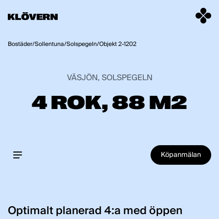
Hoppa till innehåll
Bostäder
/
Sollentuna
/
Solspegeln
/
Objekt 2-1202
VÄSJÖN, SOLSPEGELN
4 ROK, 88 M2
Köpanmälan
Optimalt planerad 4:a med öppen