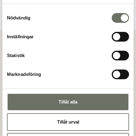
Samtyckesval
Nödvändig
Inställningar
Visa alla bilder
Statistik
Köpanmälan
Genom att göra en köpanmälan så anmäler du ditt
Marknadsföring
intresse för en specifik lägenhet. Mäklaren kommer
sedan att kontakta dig för vidare information.
(*)
Förnamn
Tillåt alla
Tillåt urval
(*)
Efternamn