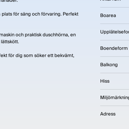
månader.
plats för säng och förvaring. Perfekt
Boarea
Upplåtelsef
askin och praktisk duschhörna, en
ättskött.
Boendeform
rfekt för dig som söker ett bekvämt,
Balkong
Hiss
Miljömärknin
Adress