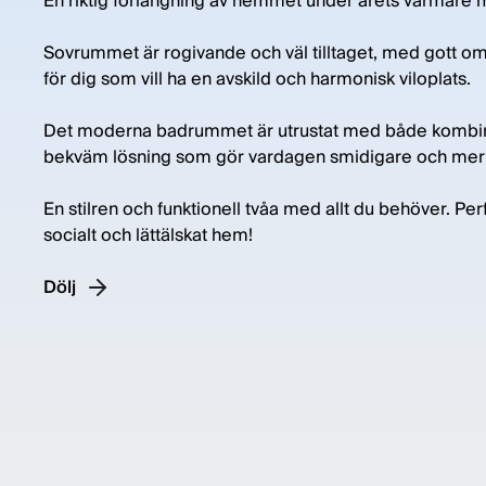
En riktig förlängning av hemmet under årets varmare 
Sovrummet är rogivande och väl tilltaget, med gott om 
för dig som vill ha en avskild och harmonisk viloplats.
Det moderna badrummet är utrustat med både kombim
bekväm lösning som gör vardagen smidigare och mer l
En stilren och funktionell tvåa med allt du behöver. Pe
socialt och lättälskat hem!
Dölj