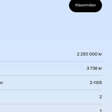
Köpanmälan
2 250 000 kr
3 736 kr
er
2-1105
2
2