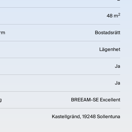
2
48 m
orm
Bostadsrätt
Lägenhet
Ja
Ja
g
BREEAM-SE Excellent
Kastellgränd, 19248 Sollentuna