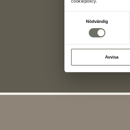
cookiepolicy.
Samtyckesval
Nödvändig
Avvisa