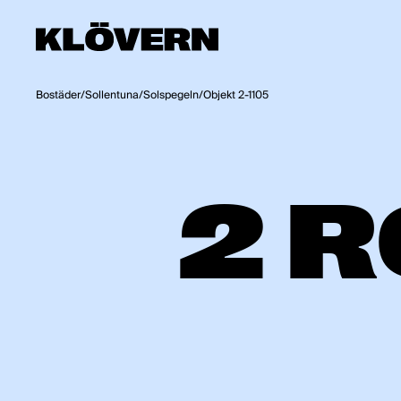
Hoppa till innehåll
Bostäder
/
Sollentuna
/
Solspegeln
/
Objekt 2-1105
2 R