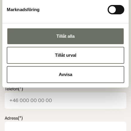
(*)
Efternamn
Marknadsföring
(*)
Personnummer
Tillåt alla
Tillåt urval
(*)
E-postadress
Avvisa
(*)
Telefon
(*)
Adress