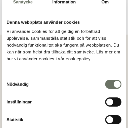
Samtycke
Information
Om
Denna webbplats använder cookies
Vi använder cookies för att ge dig en förbättrad
upplevelse, sammanställa statistik och för att viss
Visa alla bilder
nödvändig funktionalitet ska fungera på webbplatsen. Du
kan när som helst dra tillbaka ditt samtycke. Läs mer om
hur vi använder cookies i vår cookiepolicy.
Bokningsanmälan
Genom att göra en bokningsanmälan så anmäler du ditt
Samtyckesval
intresse för en specifik lägenhet. Mäklaren kommer
Nödvändig
sedan att kontakta dig för vidare information.
(*)
Förnamn
Inställningar
Statistik