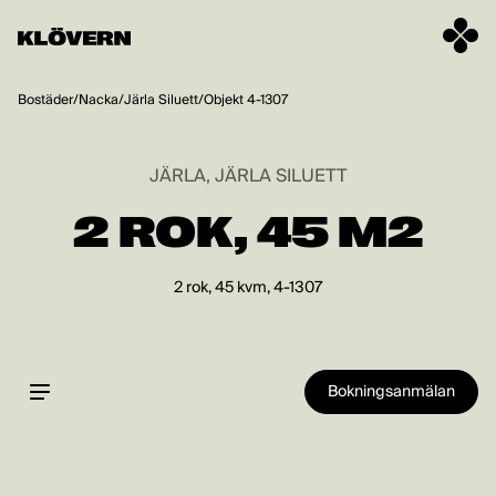
Hoppa till innehåll
Bostäder
/
Nacka
/
Järla Siluett
/
Objekt 4-1307
JÄRLA, JÄRLA SILUETT
2 ROK, 45 M2
2 rok, 45 kvm, 4-1307
Bokningsanmälan