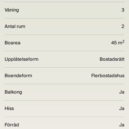
Våning
3
Antal rum
2
2
Boarea
45 m
Upplåtelseform
Bostadsrätt
Boendeform
Flerbostadshus
Balkong
Ja
Hiss
Ja
Förråd
Ja