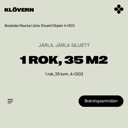
Hoppa till innehåll
Bostäder
/
Nacka
/
Järla Siluett
/
Objekt 4-1303
JÄRLA, JÄRLA SILUETT
1 ROK, 35 M2
1 rok, 35 kvm, 4-1303
Bokningsanmälan