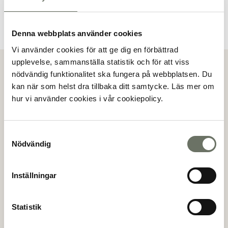
Denna webbplats använder cookies
Vi använder cookies för att ge dig en förbättrad
upplevelse, sammanställa statistik och för att viss
Visa alla bilder
nödvändig funktionalitet ska fungera på webbplatsen. Du
kan när som helst dra tillbaka ditt samtycke. Läs mer om
Bokningsanmälan
hur vi använder cookies i vår cookiepolicy.
Genom att göra en bokningsanmälan så anmäler du ditt
intresse för en specifik lägenhet. Mäklaren kommer
Samtyckesval
sedan att kontakta dig för vidare information.
Nödvändig
(*)
Förnamn
Inställningar
Statistik
(*)
Efternamn