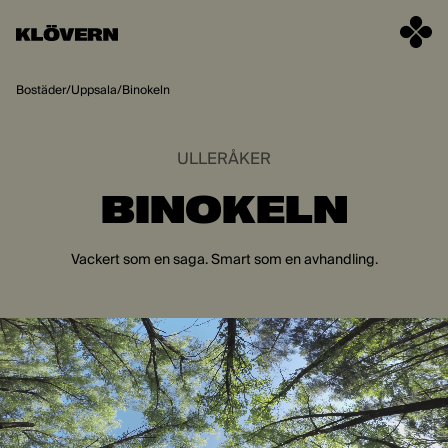
Hoppa till innehåll
Bostäder
/
Uppsala
/
Binokeln
ULLERÅKER
BINOKELN
Vackert som en saga. Smart som en avhandling.