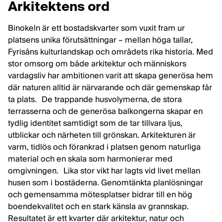
Arkitektens ord
Binokeln är ett bostadskvarter som vuxit fram ur
platsens unika förutsättningar – mellan höga tallar,
Fyrisåns kulturlandskap och områdets rika historia. Med
stor omsorg om både arkitektur och människors
vardagsliv har ambitionen varit att skapa generösa hem
där naturen alltid är närvarande och där gemenskap får
ta plats. De trappande husvolymerna, de stora
terrasserna och de generösa balkongerna skapar en
tydlig identitet samtidigt som de tar tillvara ljus,
utblickar och närheten till grönskan. Arkitekturen är
varm, tidlös och förankrad i platsen genom naturliga
material och en skala som harmonierar med
omgivningen. Lika stor vikt har lagts vid livet mellan
husen som i bostäderna. Genomtänkta planlösningar
och gemensamma mötesplatser bidrar till en hög
boendekvalitet och en stark känsla av grannskap.
Resultatet är ett kvarter där arkitektur, natur och