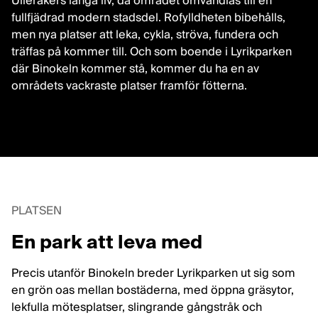
Ulleråkers långa liv, då området omvandlas till en
fullfjädrad modern stadsdel. Rofylldheten bibehålls,
men nya platser att leka, cykla, ströva, fundera och
träffas på kommer till. Och som boende i Lyrikparken
där Binokeln kommer stå, kommer du ha en av
områdets vackraste platser framför fötterna.
PLATSEN
En park att leva med
Precis utanför Binokeln breder Lyrikparken ut sig som
en grön oas mellan bostäderna, med öppna gräsytor,
lekfulla mötesplatser, slingrande gångstråk och