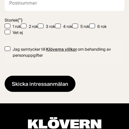
(*)
Storlek
1 rok
2 rok
3 rok
4 rok
5 rok
6 rok
Vet ej
Consent
Jag samtycker till
Klöverns villkor
om behandling av
personuppgifter