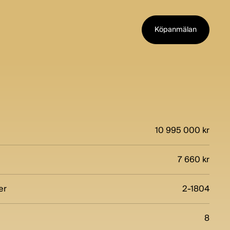
Köpanmälan
10 995 000 kr
7 660 kr
er
2-1804
8