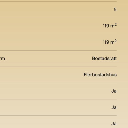
5
2
119 m
2
119 m
orm
Bostadsrätt
Flerbostadshus
Ja
Ja
Ja