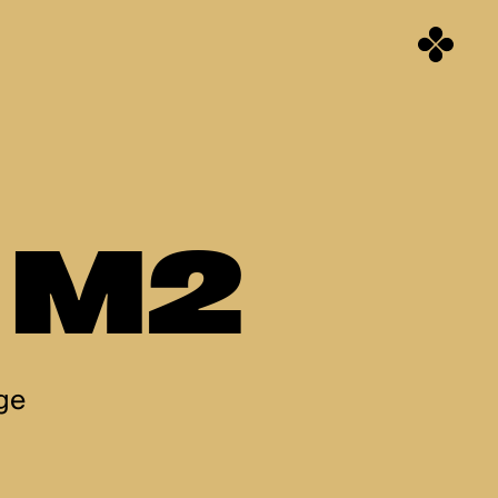
9 M2
ge