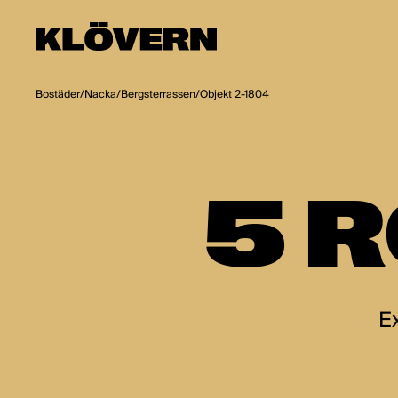
Hoppa till innehåll
Bostäder
/
Nacka
/
Bergsterrassen
/
Objekt 2-1804
5 R
E