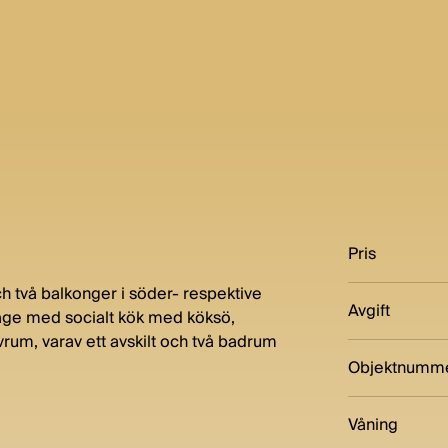
Pris
 två balkonger i söder- respektive
Avgift
läge med socialt kök med köksö,
rum, varav ett avskilt och två badrum
Objektnumm
Våning