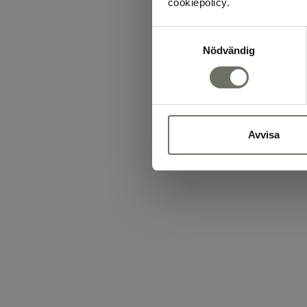
cookiepolicy.
Samtyckesval
Nödvändig
Avvisa