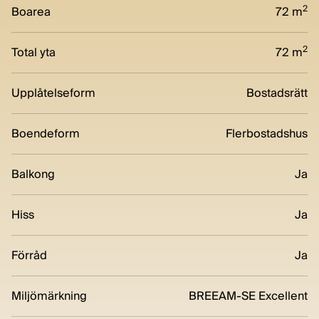
2
Boarea
72 m
2
Total yta
72 m
Upplåtelseform
Bostadsrätt
Boendeform
Flerbostadshus
Balkong
Ja
Hiss
Ja
Förråd
Ja
Miljömärkning
BREEAM-SE Excellent