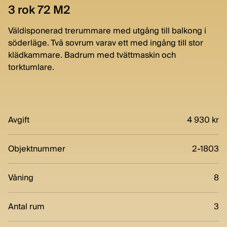
3 rok 72 M2
Väldisponerad trerummare med utgång till balkong i
söderläge. Två sovrum varav ett med ingång till stor
klädkammare. Badrum med tvättmaskin och
torktumlare.
Avgift
4 930 kr
Objektnummer
2-1803
Våning
8
Antal rum
3