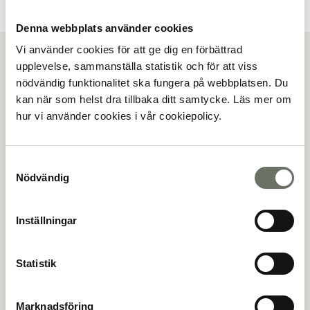
Denna webbplats använder cookies
Vi använder cookies för att ge dig en förbättrad
Visa alla bilder
upplevelse, sammanställa statistik och för att viss
nödvändig funktionalitet ska fungera på webbplatsen. Du
Köpanmälan
kan när som helst dra tillbaka ditt samtycke. Läs mer om
hur vi använder cookies i vår cookiepolicy.
Genom att göra en köpanmälan så anmäler du ditt
intresse för en specifik lägenhet. Mäklaren kommer
sedan att kontakta dig för vidare information.
Samtyckesval
Nödvändig
(*)
Förnamn
Inställningar
(*)
Efternamn
Statistik
Marknadsföring