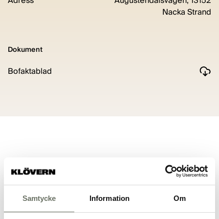
Adress
Augustendalsvägen, 13152
Nacka Strand
Dokument
Bofaktablad
Planritning
Samtycke
Information
Om