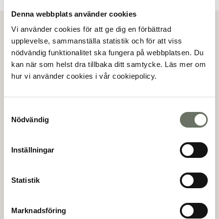
Denna webbplats använder cookies
Visa alla bilder
Vi använder cookies för att ge dig en förbättrad
upplevelse, sammanställa statistik och för att viss
nödvändig funktionalitet ska fungera på webbplatsen. Du
Köpanmälan
kan när som helst dra tillbaka ditt samtycke. Läs mer om
Genom att göra en köpanmälan så anmäler du ditt
hur vi använder cookies i vår cookiepolicy.
intresse för en specifik lägenhet. Mäklaren kommer
sedan att kontakta dig för vidare information.
Samtyckesval
Nödvändig
(*)
Förnamn
Inställningar
(*)
Efternamn
Statistik
Marknadsföring