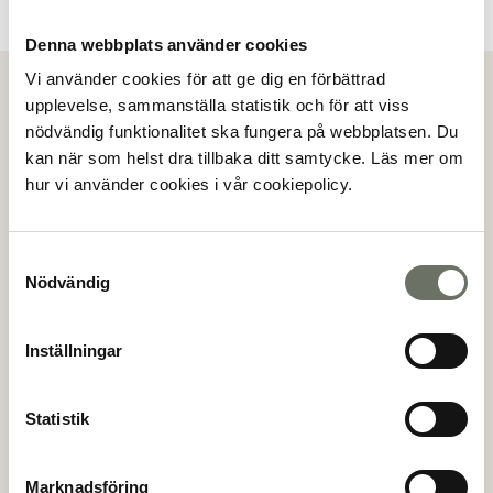
Denna webbplats använder cookies
Vi använder cookies för att ge dig en förbättrad
Visa alla bilder
upplevelse, sammanställa statistik och för att viss
nödvändig funktionalitet ska fungera på webbplatsen. Du
Köpanmälan
kan när som helst dra tillbaka ditt samtycke. Läs mer om
hur vi använder cookies i vår cookiepolicy.
Genom att göra en köpanmälan så anmäler du ditt
intresse för en specifik lägenhet. Mäklaren kommer
sedan att kontakta dig för vidare information.
Samtyckesval
Nödvändig
(*)
Förnamn
Inställningar
(*)
Efternamn
Statistik
Marknadsföring