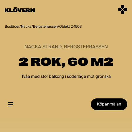
Hoppa till innehåll
Bostäder
/
Nacka
/
Bergsterrassen
/
Objekt 2-1503
NACKA STRAND, BERGSTERRASSEN
2 ROK, 60 M2
Tvåa med stor balkong i söderläge mot grönska
Köpanmälan