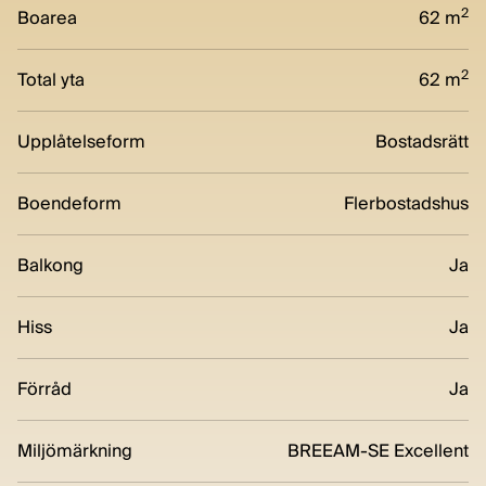
2
Boarea
62 m
2
Total yta
62 m
Upplåtelseform
Bostadsrätt
Boendeform
Flerbostadshus
Balkong
Ja
Hiss
Ja
Förråd
Ja
Miljömärkning
BREEAM-SE Excellent