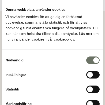
Denna webbplats använder cookies
Vi använder cookies för att ge dig en förbättrad
Visa alla bilder
upplevelse, sammanställa statistik och för att viss
nödvändig funktionalitet ska fungera på webbplatsen. Du
Köpanmälan
kan när som helst dra tillbaka ditt samtycke. Läs mer om
hur vi använder cookies i vår cookiepolicy.
Genom att göra en köpanmälan så anmäler du ditt
intresse för en specifik lägenhet. Mäklaren kommer
sedan att kontakta dig för vidare information.
Samtyckesval
Nödvändig
(*)
Förnamn
Inställningar
(*)
Efternamn
Statistik
Marknadsföring