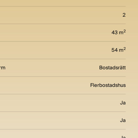
2
2
43 m
2
54 m
orm
Bostadsrätt
Flerbostadshus
Ja
Ja
Ja