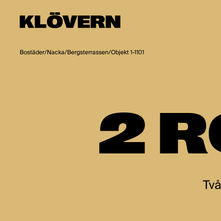
Hoppa till innehåll
Bostäder
/
Nacka
/
Bergsterrassen
/
Objekt 1-1101
2 R
Två