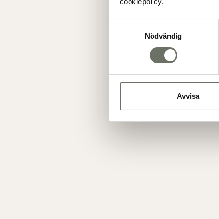
cookiepolicy.
Samtyckesval
Nödvändig
Avvisa