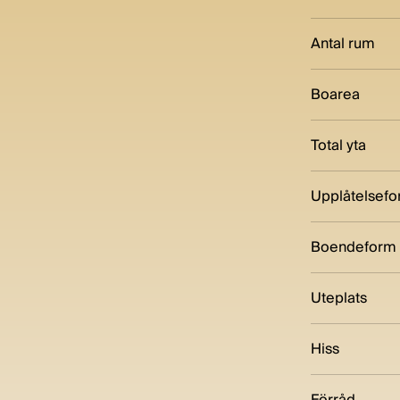
Antal rum
Boarea
Total yta
Upplåtelsef
Boendeform
Uteplats
Hiss
Förråd