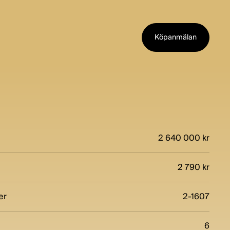
Köpanmälan
2 640 000 kr
2 790 kr
er
2-1607
6