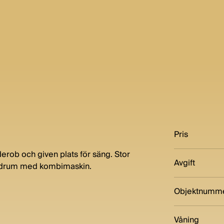
Pris
ob och given plats för säng. Stor
Avgift
badrum med kombimaskin.
Objektnumm
Våning