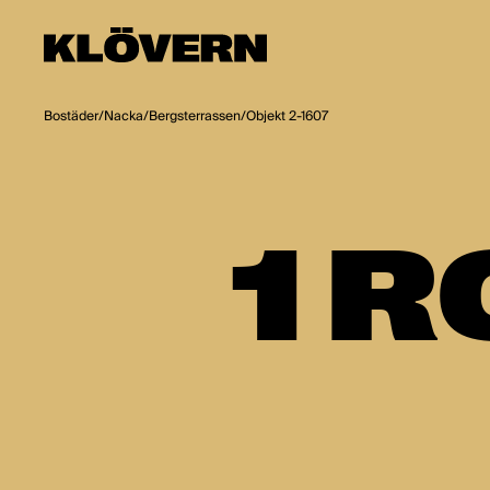
Hoppa till innehåll
Bostäder
/
Nacka
/
Bergsterrassen
/
Objekt 2-1607
1 R