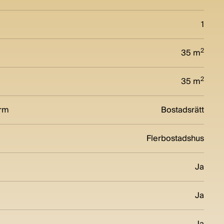
1
2
35 m
2
35 m
orm
Bostadsrätt
Flerbostadshus
Ja
Ja
Ja