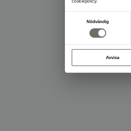
cookiepolicy.
Samtyckesval
Nödvändig
Avvisa