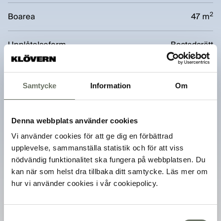
2
Boarea
47 m
Upplåtelseform
Bostadsrätt
Boendeform
Lägenhet
Samtycke
Information
Om
Balkong
Ja
Denna webbplats använder cookies
Hiss
Ja
Vi använder cookies för att ge dig en förbättrad
upplevelse, sammanställa statistik och för att viss
Förråd
Ja
nödvändig funktionalitet ska fungera på webbplatsen. Du
kan när som helst dra tillbaka ditt samtycke. Läs mer om
hur vi använder cookies i vår cookiepolicy.
Miljömärkning
Svanenmärkning
Adress
Norrtälje Hamn, 76134
Samtyckesval