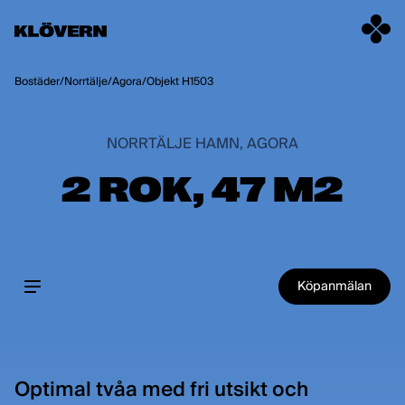
Hoppa till innehåll
Bostäder
/
Norrtälje
/
Agora
/
Objekt H1503
NORRTÄLJE HAMN, AGORA
2 ROK, 47 M2
Köpanmälan
Optimal tvåa med fri utsikt och