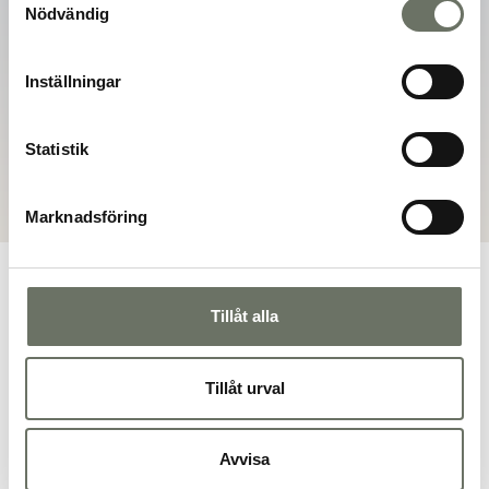
Norrtälje
Nödvändig
Inställningar
Dokument
Bofaktablad
Statistik
Marknadsföring
Tillåt alla
Planritning
Tillåt urval
Avvisa